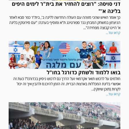
דני סויסה: "רוצים להחזיר את בית"ר לימים היפים
בליגה א'"
כך אומר האיש שהכי מזוהה עם העולה החדשה לליגה ב', בית"ר כפר סבא לאחר
הניצחון במשחק המבחן נגד ספורטינג ת"א ומוסיף בערגה: "עם סירוטקין בליגה
א' היינו קבוצה מפחידה"...
קראו עוד...
בואו ללמוד ולשחק כדורגל בחו"ל
חולמים על לרכוש תואר אקדמאי ועל הדרך גם לרכוש ניסיון בכדורגל? כעת זה
אפשרי בליגת המכללות בארצות הברית. זה הזמן להיכנס ולהבין איך זה יכול
לקרות (תוכן שיווקי)...
קראו עוד...