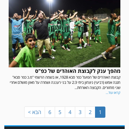
במשחק אימון שהתקיים הבוקר יום ה' ניצחה קרית מלאכי את עירוני אשדוד 5-0.
מהפך ענק לקבוצת האוהדים של כפ"ס
קבוצת האוהדים של הפועל כפר סבא 1928, או בשמה הרשמי "מ.כ כפר סבא"
חגגה אמש (רביעי) ניצחון ביתי 2:3 על בני רעננה ושמרה על מאזן מושלם אחרי
שני מחזורים. הקבוצה האורחת...
קראו עוד...
1
2
3
4
5
6
הבא >