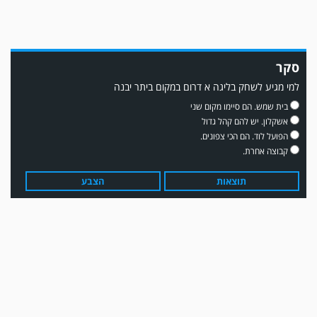
סקר
למי מגיע לשחק בליגה א דרום במקום ביתר יבנה
משחק אימון: שדרות גברה על מ.ס. דימונה 1-4.
בית שמש. הם סיימו מקום שני
אשקלון. יש להם קהל גדול
הפועל לוד. הם הכי צפונים.
קבוצה אחרת.
תוצאות
הצבע
עדכון גירסה מחכה לכם בחנות האפלקציות...נא להוריד את העדכון גירסה
ולהנות...