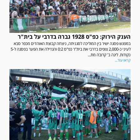
הענק הירוק: כפ"ס 1928 גברה בדרבי על בית"ר
במפגש פסגה ישיר בין המוליכה לסגניתה, ניצחה קבוצת האוהדים מכפר סבא
לעיני כ-2,000 צופים בדרבי את בית"ר כפ"ס 0:2 והגדילה את הפער בפסגה ל-5
נקודות. ליגה ב' קרובה מת...
קראו עוד...