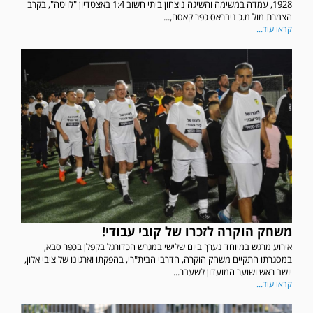
1928, עמדה במשימה והשיגה ניצחון ביתי חשוב 1:4 באצטדיון "לויטה", בקרב
הצמרת מול מ.כ ניבראס כפר קאסם,...
קראו עוד...
משחק הוקרה לזכרו של קובי עבודי!
אירוע מרגש במיוחד נערך ביום שלישי במגרש הכדורגל בקפלן בכפר סבא,
במסגרתו התקיים משחק הוקרה, הדרבי הבית"רי, בהפקתו וארגונו של ציבי אלון,
יושב ראש ושוער המועדון לשעבר...
קראו עוד...