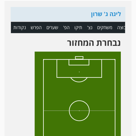
ליגה ג' שרון
ם
קבוצה
משחקים
נצ'
תיקו
הפ'
שערים
הפרש
נקודות
נבחרת המחזור