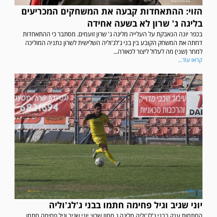
הזוי: ההתאחדות קבעה את המשחקים המכריעים
בליגה ג' שרון לא בשעה אחידה
בכפר יונה הנאבקת על העלייה מליגה ג' שרון זועמים. מסתבר כי ההתאחדות
דחתה את המשחק הקובע בין בני ג'לג'וליה השלישית לשרון נתניה המוליכה
למחר (שני) מה לעלול ליצור לכאורה...
קראו עוד...
יוני שגיב וגיל פחימה חתמו בבני ג'לג'וליה
החתמות ענק בבני ג'לג'וליה מליגה ג מחוז שרון: יוני שגיב וגיל פחימה חתמו