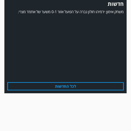
חדשות
משחק אימון: ירמיהו חולון גברה על הפועל אזור 0-1 משער של אחמד מצרי.
משחק אימון: הפועל אזור והפועל מרמורק סיימו בתוצאה 0-0 .
לכל החדשות