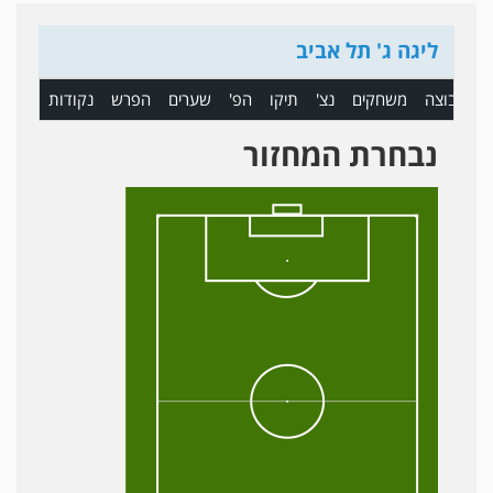
ליגה ג' תל אביב
ם
קבוצה
משחקים
נצ'
תיקו
הפ'
שערים
הפרש
נקודות
נבחרת המחזור