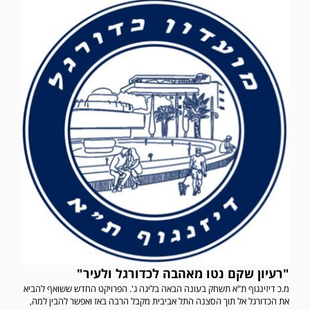
במשחק אימון שהתקיים הבוקר יום ה' ניצחה קרית מלאכי את עירוני אשדוד 5-0.
"רעיון שקם נטו מאהבה לכדורגל ולעיר"
מ.כ דיזינגוף ת"א תשחק בעונה הבאה בליגה ג'. הפרויקט החדש ששואף להביא
את הכדורגל אל תוך הסצנה התל אביבית מקבל הרבה באז ואפשר להבין למה,