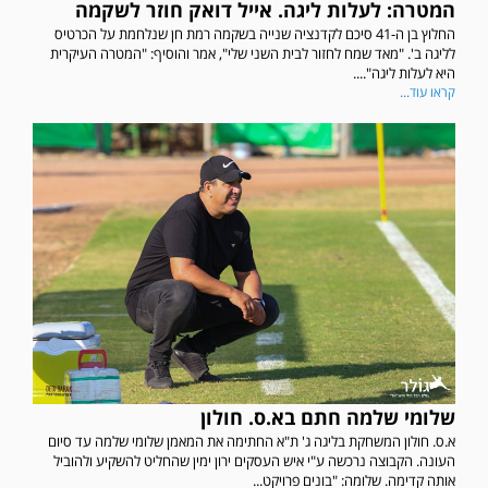
המטרה: לעלות ליגה. אייל דואק חוזר לשקמה
החלוץ בן ה-41 סיכם לקדנציה שנייה בשקמה רמת חן שנלחמת על הכרטיס
לליגה ב'. "מאד שמח לחזור לבית השני שלי", אמר והוסיף: "המטרה העיקרית
היא לעלות ליגה"....
קראו עוד...
שלומי שלמה חתם בא.ס. חולון
א.ס. חולון המשחקת בליגה ג' ת"א החתימה את המאמן שלומי שלמה עד סיום
העונה. הקבוצה נרכשה ע"י איש העסקים ירון ימין שהחליט להשקיע ולהוביל
אותה קדימה. שלומה: "בונים פרויקט...