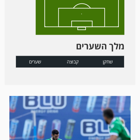
מלך השערים
שחקן
קבוצה
שערים