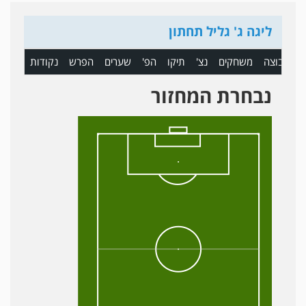
ליגה ג' גליל תחתון
ם
קבוצה
משחקים
נצ'
תיקו
הפ'
שערים
הפרש
נקודות
נבחרת המחזור