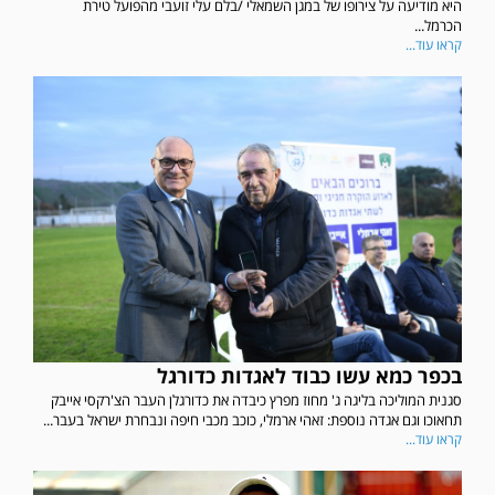
היא מודיעה על צירופו של במגן השמאלי /בלם עלי זועבי מהפועל טירת
הכרמל...
קראו עוד...
בכפר כמא עשו כבוד לאגדות כדורגל
סגנית המוליכה בליגה ג' מחוז מפרץ כיבדה את כדורגלן העבר הצ'רקסי אייבק
תחאוכו וגם אגדה נוספת: זאהי ארמלי, כוכב מכבי חיפה ונבחרת ישראל בעבר...
קראו עוד...