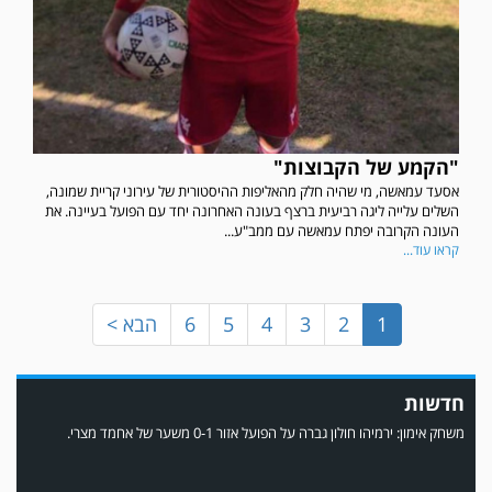
במשחק אימון שהתקיים הבוקר יום ה' ניצחה קרית מלאכי את עירוני אשדוד 5-0.
"הקמע של הקבוצות"
אסעד עמאשה, מי שהיה חלק מהאליפות ההיסטורית של עירוני קריית שמונה,
השלים עלייה ליגה רביעית ברצף בעונה האחרונה יחד עם הפועל בעיינה. את
העונה הקרובה יפתח עמאשה עם ממב"ע...
קראו עוד...
1
2
3
4
5
6
הבא >
חדשות
משחק אימון: ירמיהו חולון גברה על הפועל אזור 0-1 משער של אחמד מצרי.