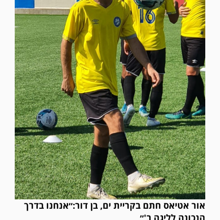
אור אטיאס חתם בקריית ים, בן דור:״אנחנו בדרך
הנכונה לליגה ב'״