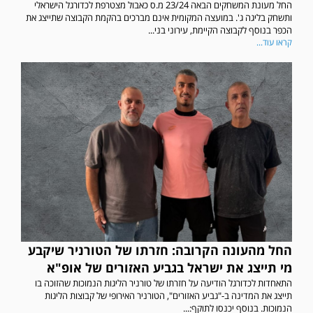
החל מעונת המשחקים הבאה 23/24 מ.ס כאבול מצטרפת לכדורגל הישראלי
ותשחק בליגה ג'. במועצה המקומית אינם מברכים בהקמת הקבוצה שתייצג את
הכפר בנוסף לקבוצה הקיימת, עירוני בני...
קראו עוד...
החל מהעונה הקרובה: חזרתו של הטורניר שיקבע
מי תייצג את ישראל בגביע האזורים של אופ"א
התאחדות לכדורגל הודיעה על חזרתו של טורניר הליגות הנמוכות שהזוכה בו
תייצג את המדינה ב-"גביע האזורים", הטורניר האירופי של קבוצות הליגות
הנמוכות. בנוסף יכנסו לתוקף:...