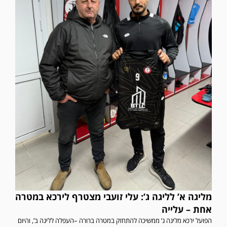
מליגה א’ לליגה ג’: עלי זועבי מצטרף לירכא במטרה
אחת – עלייה
הפועל ירכא מליגה ג’ ממשיכה להתחזק במטרה ברורה –העפלה לליגה ב’, והיום