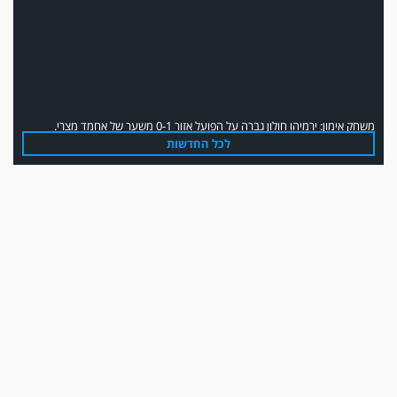
משחק אימון: ירמיהו חולון גברה על הפועל אזור 0-1 משער של אחמד מצרי.
לכל החדשות
משחק אימון: הפועל אזור והפועל מרמורק סיימו בתוצאה 0-0 .