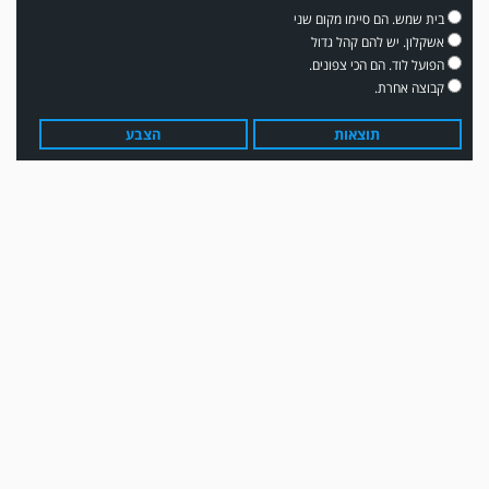
בית שמש. הם סיימו מקום שני
אשקלון. יש להם קהל גדול
הפועל לוד. הם הכי צפונים.
קבוצה אחרת.
תוצאות
הצבע
משחק אימון: שדרות גברה על מ.ס. דימונה 1-4.