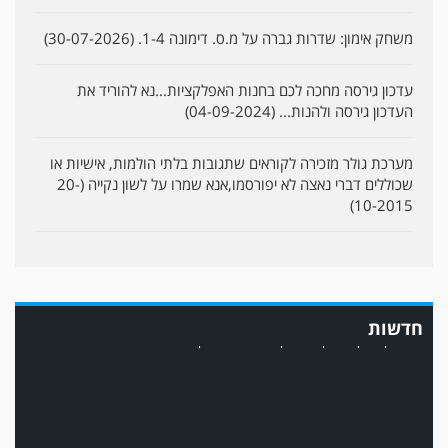
משחק אימון: שדרות גברה על מ.ס. דימונה 1-4. (30-07-2026)
עדכון גירסה מחכה לכם בחנות האפלקציות...נא להוריד את
העדכון גירסה ולהנות... (04-09-2024)
מערכת גולר מזכירה לקוראים שתגובות בלתי הולמות, אישיות או
שכוללים דברי נאצה לא יפורסמו,אנא שמרו על לשון נקייה (20-
10-2015)
במשחק אימון שהתקיים הבוקר יום ה' ניצחה קרית מלאכי את עירוני אשדוד 5-0.
חדשות