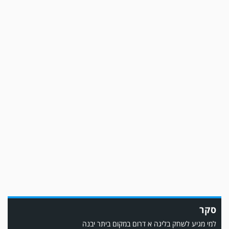
משחק אימון: שמשון ת"א גברה על קרית מלאכי 0-2.
משחק אימון: מכבי יבנה גברה על ביתר נורדיה 1-4. כבש למכבי ׳צבי׳ יבנה : ▫️ מיקו
סקר
ממן ▫️אליאור משלי ▫️גול עצמי ▫️קובי מור
למי מגיע לשחק בליגה א דרום במקום ביתר יבנה