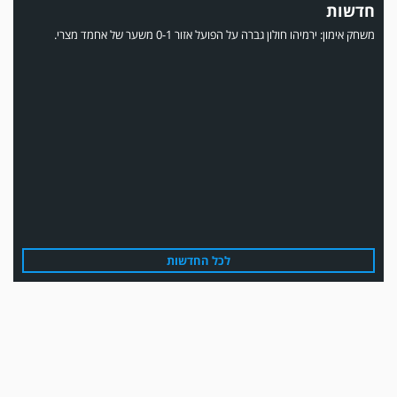
חדשות
משחק אימון: ירמיהו חולון גברה על הפועל אזור 0-1 משער של אחמד מצרי.
משחק אימון: הפועל אזור והפועל מרמורק סיימו בתוצאה 0-0 .
לכל החדשות