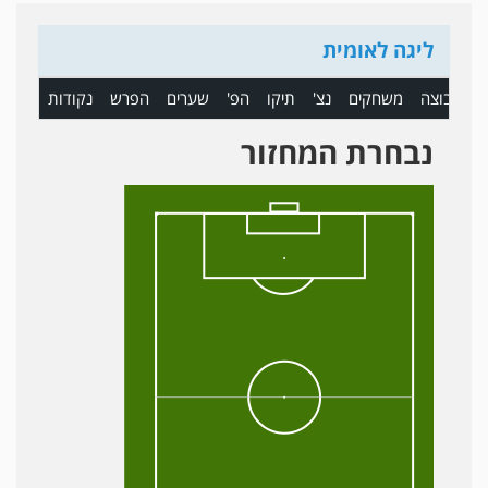
ליגה לאומית
ם
קבוצה
משחקים
נצ'
תיקו
הפ'
שערים
הפרש
נקודות
נבחרת המחזור