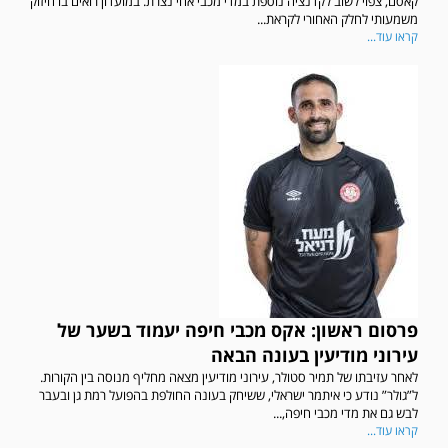
קאסם, צפוי לשוב לקדנציה נוספת במדי מכבי אחי נצרת. במועדון רואים בו חיזוק
משמעותי לחלק האחורי לקראת...
קראו עוד...
פרסום ראשון: אקס מכבי חיפה יעמוד בשער של
עירוני מודיעין בעונה הבאה
לאחר עזיבתו של תמיר סטולר, עירוני מודיעין מצאה מחליף מנוסה בין הקורות.
ל”גולר” נודע כי איתמר ישראלי, ששיחק בעונה החולפת בהפועל רמת גן ובעבר
לבש גם את מדי מכבי חיפה,...
קראו עוד...