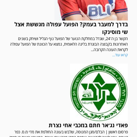
בדרך למעבר בעמק? הפועל עפולה מגששת אצל
שי מוסינקו
הקשר בן ה־24, שגדל במחלקת הנוער של הפועל נוף הגליל ושיחק בשנים
האחרונות בקבוצה הבוגרת בליגה הלאומית, נמצא על הכוונת של הפועל עפולה
לקראת העונה הקרובה...
קראו עוד...
פאדי נג׳אר חתם במכבי אחי נצרת
פרסום ראשון | הבלם/מגן המנוסה, שלבש בעונה החולפת את מדי מ.ס. כפר