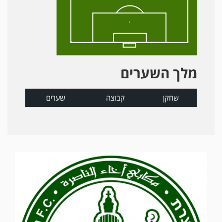
מלך השערים
שחקן
קבוצה
שערים