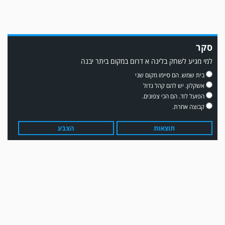
סקר
למי מגיע לשחק בליגה א דרום במקום ביתר יבנה
משחק אימון: שדרות גברה על מ.ס. דימונה 1-4.
בית שמש. הם סיימו מקום שני
אשקלון. יש להם קהל גדול
הפועל לוד. הם הכי צפונים.
קבוצה אחרת.
תוצאות
הצבע
עדכון גירסה מחכה לכם בחנות האפלקציות...נא להוריד את העדכון גירסה
ולהנות...