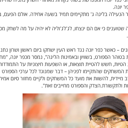
ר יונה.
 הנעילה בליגה ג' מתקיימים תמיד בשעה אחידה. אולם הפעם, בא
 שטוענים כי אם הם ינצחו, לג'לג'וליה לא יהיה על מה לשחק מכי
ם – כאשר כפר יונה נגד ראש העין ישחקו ביום ראשון ושרון נתניה
הר הספורט, בשוויון ובאמינות הליגה", נמסר מכפר יונה, "מחזו
הטיות, חשש להטיית תוצאות, או השפעות חיצוניות על התמודדות 
את המשחקים שהתקיימו לפניהן – דבר שמנוגד לכל ערכי הספורט ה
יידית, להשוות את מועד כל המשחקים ולקיים מחזור סיום אמיתי ו
ות ולתקשורת.הצדק והספורט מחייבים זאת".