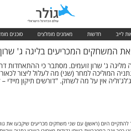
ת לייב
חדשות
מאמנים מומלצים
סוכנים מומ
את המשחקים המכריעים בליגה ג' שרון
 מליגה ג' שרון זועמים. מסתבר כי ההתאחדות 
נתניה המוליכה למחר (שני) מה לעלול ליצור לכאור
לג'לג'וליה אין על מה לשחק. "דורשים תיקון מיידי
ר להתקיים היום (ראשון) עם שני משחקים מכריעים שיקבעו את גו
רוני כפר יונה המפגרשת בשתי נקודות מאחורי השרון נתניה שהיי