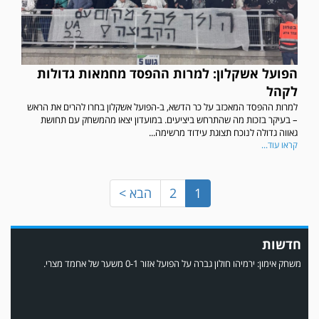
הפועל אשקלון: למרות ההפסד מחמאות גדולות
במשחק אימון שהתקיים הבוקר יום ה' ניצחה קרית מלאכי את עירוני אשדוד 5-0.
לקהל
למרות ההפסד המאכזב על כר הדשא, ב-הפועל אשקלון בחרו להרים את הראש
– בעיקר בזכות מה שהתרחש ביציעים. במועדון יצאו מהמשחק עם תחושת
גאווה גדולה לנוכח תצוגת עידוד מרשימה...
קראו עוד...
1
2
הבא >
חדשות
משחק אימון: ירמיהו חולון גברה על הפועל אזור 0-1 משער של אחמד מצרי.