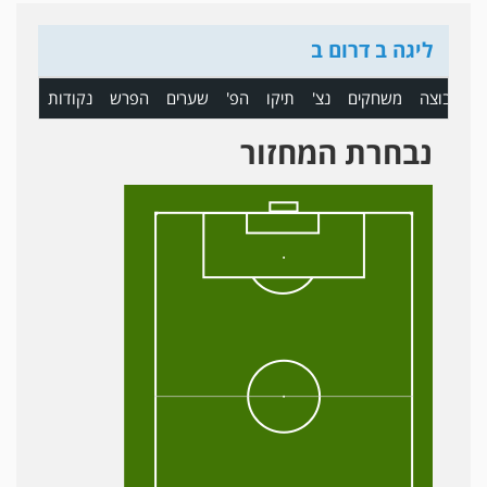
ליגה ב דרום ב
ם
קבוצה
משחקים
נצ'
תיקו
הפ'
שערים
הפרש
נקודות
נבחרת המחזור