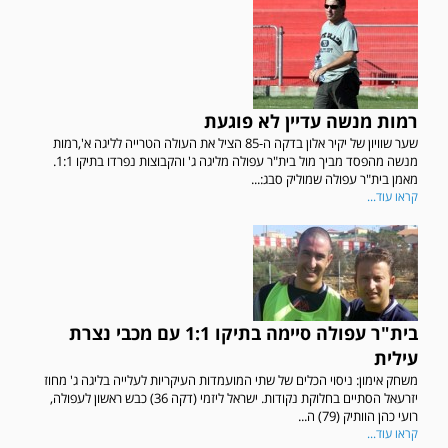
רמות מנשה עדיין לא פוגעת
שער שוויון של יקיר אלון בדקה ה-85 הציל את העולה הטרייה לליגה א',רמות
מנשה מהפסד מביך מול בית"ר עפולה מליגה ג' והקבוצות נפרדו בתיקו 1:1.
מאמן בית"ר עפולה שמוליק סבג:...
קראו עוד...
בית"ר עפולה סיימה בתיקו 1:1 עם מכבי נצרת
עילית
משחק אימון: ניסוי הכלים של שתי המועמדות העיקריות לעלייה בליגה ג' מחוז
יזרעאל הסתיים בחלוקת נקודות. ישראל ליזמי (דקה 36) כבש ראשון לעפולה,
רועי כהן הוותיק (79) ה...
קראו עוד...