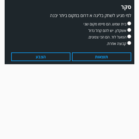
סקר
למי מגיע לשחק בליגה א דרום במקום ביתר יבנה
משחק אימון: שדרות גברה על מ.ס. דימונה 1-4.
בית שמש. הם סיימו מקום שני
אשקלון. יש להם קהל גדול
הפועל לוד. הם הכי צפונים.
קבוצה אחרת.
תוצאות
הצבע
עדכון גירסה מחכה לכם בחנות האפלקציות...נא להוריד את העדכון גירסה
ולהנות...