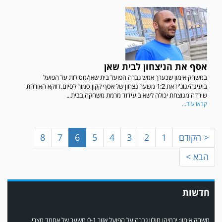
אסף את הניצחון לבית שאן
במשחק אימון שנערך אמש גברה הפועל בית שאן/מסילות על הפועל
במשחק אימון שהתקיים הבוקר יום ה' ניצחה קרית מלאכי את עירוני אשדוד 5-0.
בועינה/נוג'ידאת 1:2 משער נצחון של אסף קקון סמוך לסיום.דווקא האורחת
שירדה מנוצחת יכולה לשאוב עידוד מרמת משחקה,בבית...
קראו עוד...
< הקודם
1
2
3
4
5
6
7
8
הבא >
חדשות
משחק אימון: ירמיהו חולון גברה על הפועל אזור 0-1 משער של אחמד מצרי.