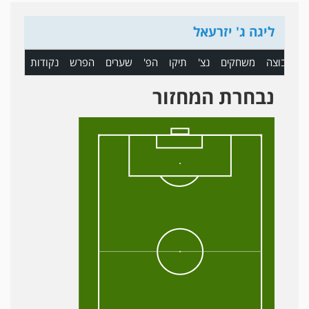
ליגה ג' יזרעאל
ם
קבוצה
משחקים
נצ'
תיקו
הפ'
שערים
הפרש
נקודות
נבחרת המחזור