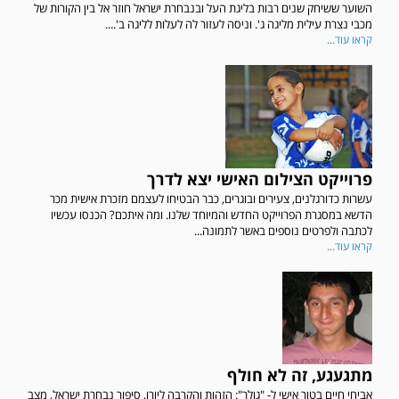
השוער ששיחק שנים רבות בליגת העל ובנבחרת ישראל חוזר אל בין הקורות של
מכבי נצרת עילית מליגה ג'. וניסה לעזור לה לעלות לליגה ב'....
קראו עוד...
פרוייקט הצילום האישי יצא לדרך
עשרות כדורגלנים, צעירים ובוגרים, כבר הבטיחו לעצמם מזכרת אישית מכר
הדשא במסגרת הפרוייקט החדש והמיוחד שלנו. ומה איתכם? הכנסו עכשיו
לכתבה ולפרטים נוספים באשר לתמונה...
קראו עוד...
מתגעגע, זה לא חולף
אביחי חיים בטור אישי ל- "גולר": הזהות והקרבה ליורו, סיפור נבחרת ישראל, מצב