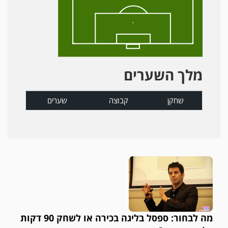
מלך השערים
שחקן
קבוצה
שערים
מה לבחור: ספסל בליגה בכירה או לשחק 90 דקות