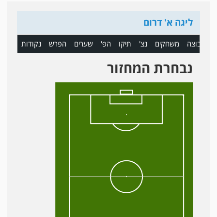
ליגה א' דרום
ם
קבוצה
משחקים
נצ'
תיקו
הפ'
שערים
הפרש
נקודות
נבחרת המחזור