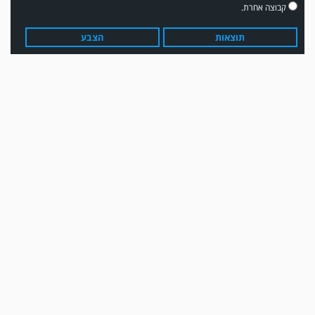
קבוצה אחרת.
תוצאות
הצבע
עדכון גירסה מחכה לכם בחנות האפלקציות...נא להוריד את העדכון גירסה
ולהנות...
מערכת גולר מזכירה לקוראים שתגובות בלתי הולמות, אישיות או שכוללים דברי