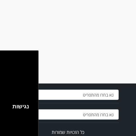
נאצה לא יפורסמו,אנא שמרו על לשון נקייה
במשחק אימון שהתקיים הבוקר יום ה' ניצחה קרית מלאכי את עירוני אשדוד 5-0.
נגישות
כל הזכויות שמורות