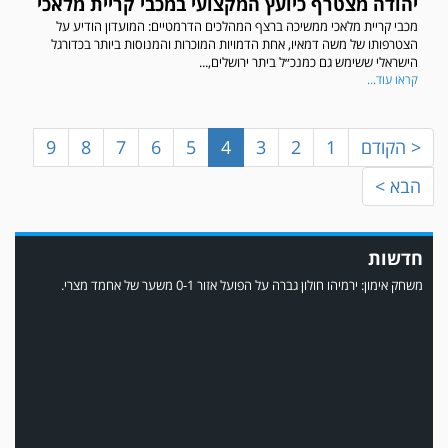
יהודה מצטרף כיועץ המקצועי במכבי קריית מלאכי
מכבי קריית מלאכי ממשיכה ברצף המהלכים הדרמטיים: המועדון הודיע על
במשחק אימון שהתקיים הבוקר יום ה' ניצחה קרית מלאכי את עירוני אשדוד 5-0.
הצטרפותו של משה דמאיו, אחת הדמויות המוכרות והמנוסות ביותר בכדורגל
הישראלי ששימש גם כמנכ״ל ביתר ירושלים,...
קראו עוד...
< הקודם
1
2
3
4
5
6
7
8
9
הבא >
חדשות
משחק אימון: ירמיהו חולון גברה על הפועל אזור 0-1 משער של אחמד מצרי.