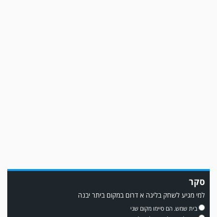
משחק אימון: שמשון ת"א גברה על קרית מלאכי 0-2.
משחק אימון: מכבי יבנה גברה על ביתר נורדיה 1-4. כבש למכבי ׳צבי׳ יבנה : ▫️ מיקו
ממן ▫️אליאור משלי ▫️גול עצמי ▫️קובי מור
סקר
למי מגיע לשחק בליגה א דרום במקום ביתר יבנה
בית שמש. הם סיימו מקום שני