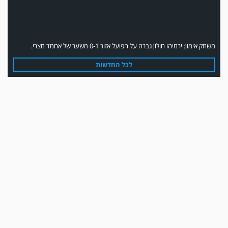
משחק אימון: ירמיהו חולון גברה על הפועל אזור 0-1 משער של אחמד מצרי.
לכל החדשות
משחק אימון: הפועל אזור והפועל מרמורק סיימו בתוצאה 0-0 .