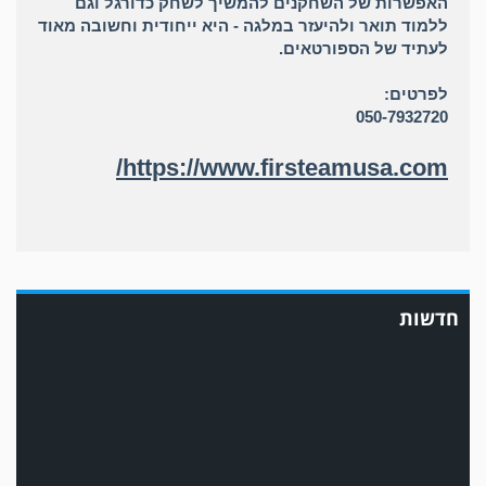
האפשרות של השחקנים להמשיך לשחק כדורגל וגם
ללמוד תואר ולהיעזר במלגה - היא ייחודית וחשובה מאוד
לעתיד של הספורטאים.
לפרטים:
050-7932720
https://www.firsteamusa.com/
במשחק אימון שהתקיים הבוקר יום ה' ניצחה קרית מלאכי את עירוני אשדוד 5-0.
חדשות