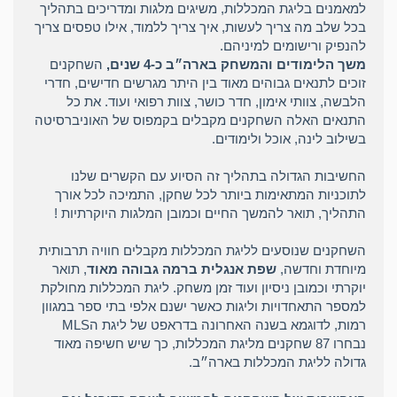
למאמנים בליגת המכללות, משיגים מלגות ומדריכים בתהליך
בכל שלב מה צריך לעשות, איך צריך ללמוד, אילו טפסים צריך
להנפיק ורישומים למיניהם.
משך הלימודים והמשחק בארה״ב כ-4 שנים,
השחקנים
זוכים לתנאים גבוהים מאוד בין היתר מגרשים חדישים, חדרי
הלבשה, צוותי אימון, חדר כושר, צוות רפואי ועוד. את כל
התנאים האלה השחקנים מקבלים בקמפוס של האוניברסיטה
בשילוב לינה, אוכל ולימודים.
החשיבות הגדולה בתהליך זה הסיוע עם הקשרים שלנו
לתוכניות המתאימות ביותר לכל שחקן, התמיכה לכל אורך
התהליך, תואר להמשך החיים וכמובן המלגות היוקרתיות !
השחקנים שנוסעים לליגת המכללות מקבלים חוויה תרבותית
מיוחדת וחדשה,
שפת אנגלית ברמה גבוהה מאוד
, תואר
יוקרתי וכמובן ניסיון ועוד זמן משחק. ליגת המכללות מחולקת
למספר התאחדויות וליגות כאשר ישנם אלפי בתי ספר במגוון
רמות, לדוגמא בשנה האחרונה בדראפט של ליגת הMLS
נבחרו 87 שחקנים מליגת המכללות, כך שיש חשיפה מאוד
גדולה לליגת המכללות בארה״ב.