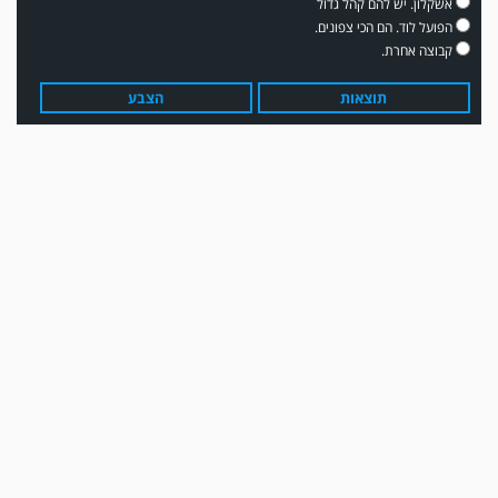
אשקלון. יש להם קהל גדול
הפועל לוד. הם הכי צפונים.
קבוצה אחרת.
תוצאות
הצבע
משחק אימון: שדרות גברה על מ.ס. דימונה 1-4.
עדכון גירסה מחכה לכם בחנות האפלקציות...נא להוריד את העדכון גירסה
ולהנות...