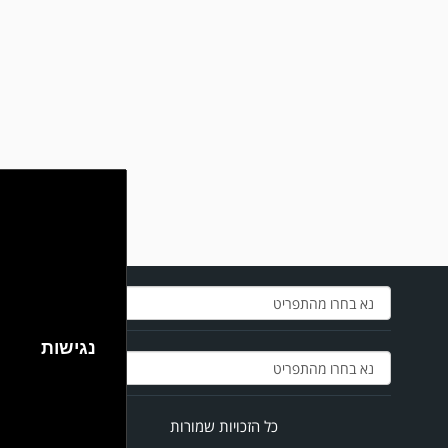
נאצה לא יפורסמו,אנא שמרו על לשון נקייה
במשחק אימון שהתקיים הבוקר יום ה' ניצחה קרית מלאכי את עירוני אשדוד 5-0.
נגישות
כל הזכויות שמורות