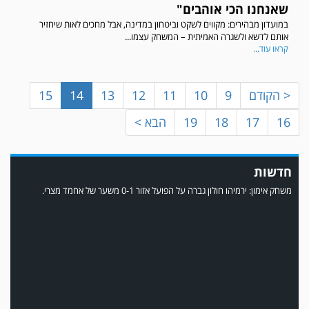
שאנחנו הכי אוהבים‏"
במשחק אימון שהתקיים הבוקר יום ה' ניצחה קרית מלאכי את עירוני אשדוד 5-0.
במועדון מבהירים: מקווים לשקט וביטחון במדינה, אבל מחכים לאות שיחזיר
אותם לדשא ולשגרה האמיתית – המשחק עצמו...
קראו עוד...
< הקודם
9
10
11
12
13
14
15
16
17
18
19
הבא >
חדשות
משחק אימון: ירמיהו חולון גברה על הפועל אזור 0-1 משער של אחמד מצרי.