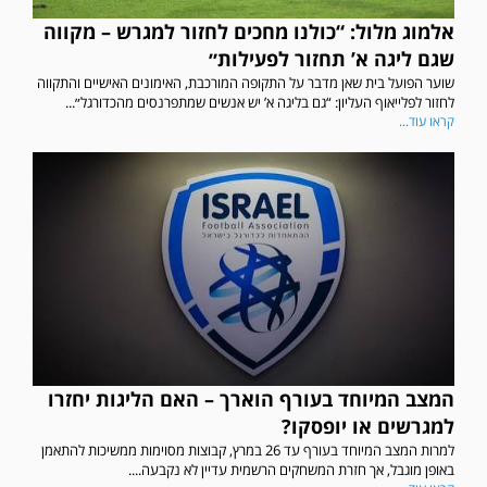
אלמוג מלול: “כולנו מחכים לחזור למגרש – מקווה
שגם ליגה א’ תחזור לפעילות״
שוער הפועל בית שאן מדבר על התקופה המורכבת, האימונים האישיים והתקווה
לחזור לפלייאוף העליון: “גם בליגה א’ יש אנשים שמתפרנסים מהכדורגל״...
קראו עוד...
המצב המיוחד בעורף הוארך – האם הליגות יחזרו
למגרשים או יופסקו?
למרות המצב המיוחד בעורף עד 26 במרץ, קבוצות מסוימות ממשיכות להתאמן
באופן מוגבל, אך חזרת המשחקים הרשמית עדיין לא נקבעה....