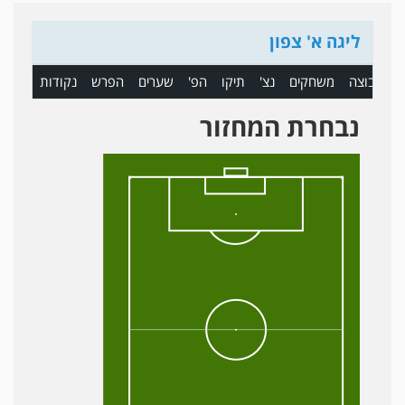
ליגה א' צפון
ם
קבוצה
משחקים
נצ'
תיקו
הפ'
שערים
הפרש
נקודות
נבחרת המחזור