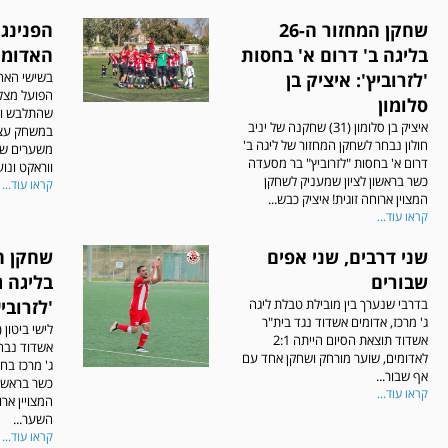
שחקן המחזור ה-26
הפנינג 
בליגה ב' דרום א' בחסות
האדומי
'לזרוביץ': איציק בן
בשישי האחר
סלומון
שהתלבש וה
איציק בן סלומון (31) שחקנה של יניב
חולון נבחר לשחקן המחזור של ליגה ב'
משערים של 
דרום א' בחסות "לזרוביץ" בר מסעדה
ווראקט ונוע
כשר בראשון לציון שמעניק לשחקן
קראו עוד...
המצוין ארוחה זוגית! איציק כבש...
קראו עוד...
שני דרבים, שני אפים
שבורים
בליגה ג
בדרבי שנערך בין מובילת טבלת ליגה
'לזרוביץ
ג' מרכז, אדומים אשדוד נגד בית"ר
אשדוד תוצאת הסיום הייתה 2:1
אשדוד נבח
לאדומים, שוער מורחק ושחקן אחד עם
ג' מרכז בח
אף שבור...
כשר בראשון
קראו עוד...
המצויין ארו
השער...
קראו עוד...