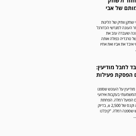
זור ולשחק
ותם של אבי
 שחקן וותיק של הליגות
ר העונה למגרשי הכדורגל
נה שעברה עזב את
ל טרגדיה כפולה אותה
 איבד את אביו ואת אחיו
ד לחבל מודיעין:
 הפסקת פעילות
ודיעין על העונש שספגו
המשמעתי בעקבות אירועי
הפועל רמלה. הפחתת
נקודת ליגה וקנס של 2,500 ₪, בדיוק
 שספגה רמלה. "קיבלנו
.