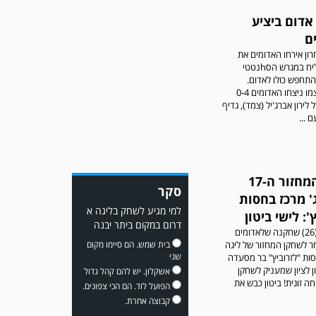
אדום ביציע
ם
ון אירחו האדומים את
הפועל מצליח במגרש הסhנטטי
תחפש כולו לאדום.
משחק אימון: שדרות גברה על
במשחק עצמו ניצחו האדומים 0-4
מ.ס. דימונה 1-4.
לירון אברג'יל (צמד), גדיף
ם ...
שחקן המחזור ה-17
סקר
' מרכז בחסות
למי מגיע לשחק בליגה א
': לישי ביטון
דרום במקום ביתר יבנה
לישי ביטון (26) שחקנה שלאדומים
ר לשחקן המחזור של ליגה
בית שמש. הם סיימו מקום
שני
סות "לזרוביץ" בר מסעדה
עדכון גירסה מחכה לכם
 לציון שמעניק לשחקן
אשקלון. יש להם קהל גדול
בחנות האפלקציות...נא
חה זוגית! ביטון כבש את
הפועל לוד. הם הכי צפונים.
להוריד את העדכון גירסה
קבוצה אחרת.
ולהנות...