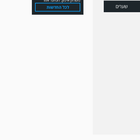
שערים
לכל החדשות
משחק אימון: שמשון ת"א
גברה על קרית מלאכי 0-2.
משחק אימון: מכבי יבנה גברה
על ביתר נורדיה 1-4. כבש
למכבי ׳צבי׳ יבנה : ▫️ מיקו ממן
▫️אליאור משלי ▫️גול עצמי ▫️קובי
מור