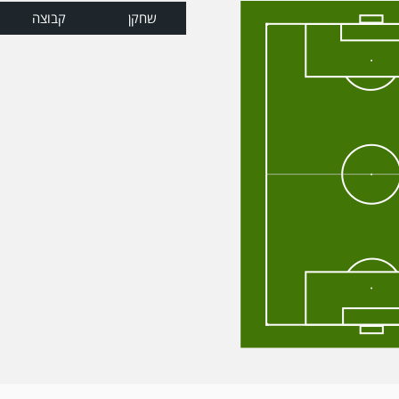
שחקן
קבוצה