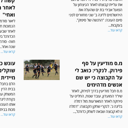
קשה לח
את עליית קבוצתו לאחר הניצחון על
לאחר מ
הפועל אבירי בת ים שהעלה את
ואחי"
הירושלמים לליגה ב' שני מחזורים לפני
סיום העונה: "הרגשה של סיפוק".
ליאור סודמי
בעקבות...
הנמוכות חז
קראו עוד...
לאחר שבעו
הכדורגל בש
חווה- סודמי
שנה אחר...
קראו עוד...
מ.ס מודיעין על סף
עונש כב
פירוק. לנקרי: כואב לי
שוקלים
על הקבוצה כי יש שם
מיידית
אנשים מדהימים
הלם בחבל מ
בבית הדין 
מ.ס חבל מודיעין בדרך לפירוק, לאחר
המשחק עם 
שיו"ר המועדון, עובד שטח, החליט על
פירוקה לאחר המאורעות מול רמלה
אותו העונש
בליגה ג'. לנקרי שחקן הקבוצה: "רמלה
מכות בבית..
זו לא קבוצה שבאה לשחק כדורגל,...
קראו עוד...
קראו עוד...