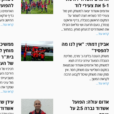
5-1 את צעירי לוד
להפועל
אדומים אשדוד יצאה למשחק חוץ מול
האדומים ג
צעירי לוד כשהיא רוצה לשמור על
גדיף וורקא
המקום הראשון בטבלה, גדיף ווראקט
ההישג והעל
(צמד), נועם תרועה ושי טליאס הובילו
קראו עוד...
את האשדודים לניצחון מוחץ. במחזור...
קראו עוד...
אבידן דמתי: "אין לנו מה
להפסיד"
מוחץ ל
משחק העונה בליגה ג' מרכז, מוליכת
בית''ר 
הטבלה הפועל עירוני גדרה תצא
של העו
למשחק מול אדומים אשדוד שנמצאת
חניכיו של פ
במקום השלישי עם משחק חסר. אין
היריבה העי
ספק שזה משחק שיכול לקבוע הרבה
משביעיית 
לקראת המשך...
מול עיני ה
קראו עוד...
שפקד את הא
קראו עוד...
אדום עולה: הפועל
עידן ש
אשדוד גברה 2:5 על
אשדוד
עידן שדה 