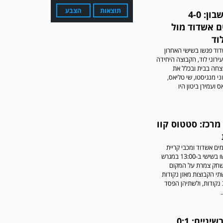
תוצאות
הצבע
סגרו חשבון: 4-0
ם אשדוד מול
לוד
וד פגשו בשישי האחרון
ירוני לוד, הקבוצה היחידה
צחה בבית ובכלל את
ני מנגיסטו, שי טליאס,
 ועמירן ביטון היו
מערכת גולר מזכירה לקוראים
שתגובות בלתי הולמות,
אישיות או שכוללים דברי
נאצה לא יפורסמו,אנא שמרו
 מרכז: סטטוס קוו
על לשון נקייה
ים אשדוד ומכבי קריית
עקרון נפגשו בשישי ב-13:00 במגרש
שחק צמרת על המקום
תי הקבוצות מאזן נקודות
זהה של 31 נקודות, ולשתיהן הפסד
.
משחק אימון: ירמיהו חולון
ניצחון בשיניים: 0:1