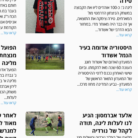
טירה
חותם באדו
ליגה ג': כ-100 אוהדים ליוו את הקבוצה
בעבר במ.ס.
במשחק הניצחון הדרמטי מול
הכח ר"ג וא
המארחים. טירה צימקה את התוצאה,
אניסיס אנו
אך זה כבר היה מאוחר מדי. במחזור
הקודמת עם.
הבא הדרבי של אשדוד...
קראו עוד...
קראו עוד...
היסטוריה אדומה בעיר
הפועל 
הנמל אשדוד
מנצחת 
המועדון האדום של אשדוד חוגג
מליגה א' 
העונה 60 שנה מאז להקמתו. וביום
הפועל אדו
שישי האחרון נכנס לדפי ההיסטוריה
ג' גברה במ
של המועדון התואר הראשון של
המועדון - גביע המדינה מחוז מרכז...
לירון אברגל
קראו עוד...
משחק הכנה
לעלות...
קראו עוד...
אלעד אברמסון: הגיע
לאחר ש
לנו לעלות ליגה, תודה
מאוד לי
לקהל של נורדיה
למגרשים
חלוצה של בית"ר נורדיה ירושלים חגג