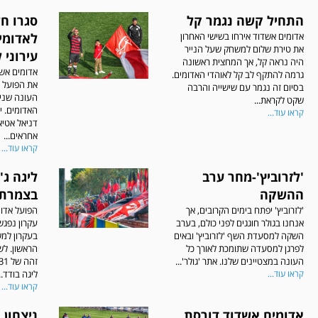
התחיל קשה נגמר קל
אדומים אשדוד אירחו בשישי האחרון
לאדומי
את טירת שלום למשחק שעל הנייר
עירוני 
היה נראה קל, אך המחצית ראשונה
אדומים אשד
גרמה להתקף לב קל לאוהדי האדומים.
את הפועל ע
בסיום זה נגמר עם שישייה והרבה
העונה שני
שקט לקראת...
האדומים. יו
קראו עוד...
דניאל אטיאס
אחראים...
קראו עוד...
'לזרוביץ'-מחר ערב
ליגה ג'
ההשקה
בצמרת
'לזרוביץ' יפתח בימים הקרובים, אך
הפועל אדומ
אנחנו בגולר חוגגים לפני כולם, בערב
השקה למסעדת השף 'לזרוביץ' ובאים
בעקרון למ
לפרגן למסעדה שתומכת לאורך כל
הראשון. לש
העונה במצטיינים שלנו. אתר 'גולר'...
קראו עוד...
ליגה בודד..
קראו עוד...
אדומים אשדוד דורסת