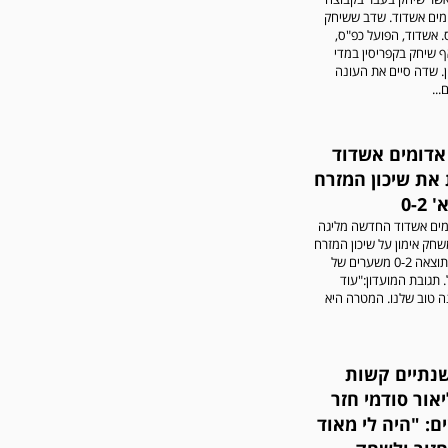
מים אשדוד. שדב ששיחק
 אשדוד, הפועל כפ"ס,
ף שיחק בקפריסין במדי
ן. שדה סיים את העונה
..
אדומים אשדוד
את שיכון המזרח
0-2
מים אשדוד החדשה מליגה
שחק אימון על שיכון המזרח
מליגה א' בתוצאה 0-2 משערים של
. תגובת המועדון:"עוד
 טוב שלנו. המטרה היא
נתיים קשות
אור סודמי חזר
: "היה לי מאוד