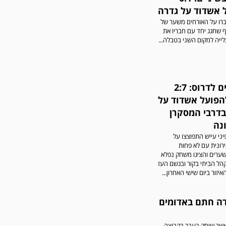
גברה על הפועל אזור 0-1
 אשדוד על גדרה
משער של אחמד מצרי.
ברו על האורחים משער של
ף שחגג יחד עם חבריו את
ייה למקום השני בטבלה...
ממשיכים לדרוס: 2:7
הפועל אשדוד על
בדרבי המסקרן
נה
יני עייש התפוצצו על
רונית עם לא פחות
שערים והציגו משחק נפלא
קהל הביתי בקור ובגשם העז
יזור ביום שישי האחרון...
דה חתם באדומים
אשר שיחק בעבר בקבוצה