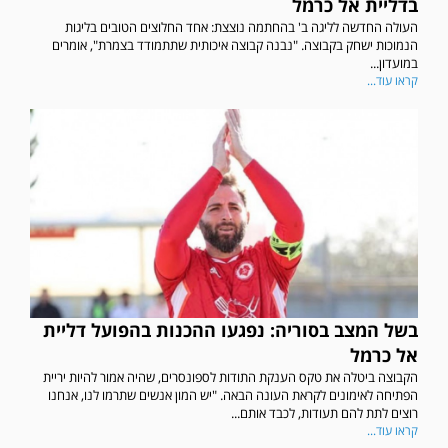
בדליית אל כרמל
העולה החדשה לליגה ב' בהחתמה נוצצת: אחד החלוצים הטובים בליגות
הנמוכות ישחק בקבוצה. "נבנה קבוצה איכותית שתתמודד בצמרת", אומרים
במועדון...
קראו עוד...
בשל המצב בסוריה: נפגעו ההכנות בהפועל דליית
אל כרמל
הקבוצה ביטלה את טקס הענקת התודות לספונסרים, שהיה אמור להיות יריית
במשחק אימון שהתקיים הבוקר יום ה' ניצחה קרית מלאכי את עירוני אשדוד 5-0.
הפתיחה לאימונים לקראת העונה הבאה. "יש המון אנשים שתרמו לנו, אנחנו
רוצים לתת להם תעודות, לכבד אותם...
קראו עוד...