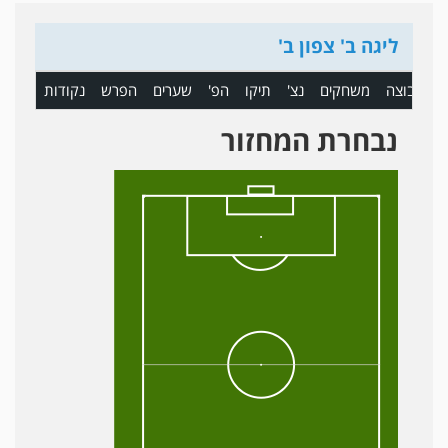
ליגה ב' צפון ב'
ם
קבוצה
משחקים
נצ'
תיקו
הפ'
שערים
הפרש
נקודות
נבחרת המחזור