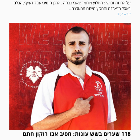
על החתמתם של: החלוץ מוחמד צאבי כבהה . המגן הימיני עבד דעייף, הבלם
באסל בדארנה והחלוץ הייתם מחאג׳נה...
קראו עוד...
118 שערים בשש עונות: חסיב אבו רוקון חתם