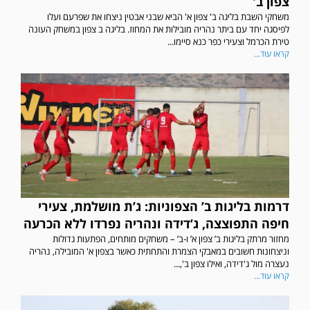
צפון ב'
משחקי השבת בליגה ב' צפון א' הביא שבני אבטין ניצחו את שפרעם ועלו
לפיסגה יחד עם ביתר נהריה מובילות את המחוז. בליגה ב צפון במשחק העונה
טירת הכרמל וצעירי כפר כנא סיימו...
קראו עוד...
דרמות בליגות ב’ הצפוניות: ג’ת מושלמת, צעירי
חיפה התפוצצה, ג’דידה ונהריה נפרדו ללא הכרעה
מחזור מרתק בליגות ב’ צפון א’ ו-ב’ – משחקים מותחים, הפתעות גדולות
וניצחונות חשובים במאבקי הצמרת והתחתית כאשר בצפון א' המובילה, נהריה
נעצרה מול ג'דידה, ואילו צפון ב',...
קראו עוד...