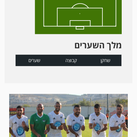
מלך השערים
שחקן
קבוצה
שערים