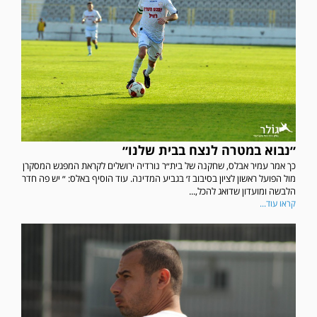
״נבוא במטרה לנצח בבית שלנו״
כך אמר עמיר אבלס, שחקנה של בית״ר נורדיה ירושלים לקראת המפגש המסקרן
מול הפועל ראשון לציון בסיבוב ז׳ בגביע המדינה. עוד הוסיף באלס: ״ יש פה חדר
הלבשה ומועדון שדואג להכל,...
קראו עוד...