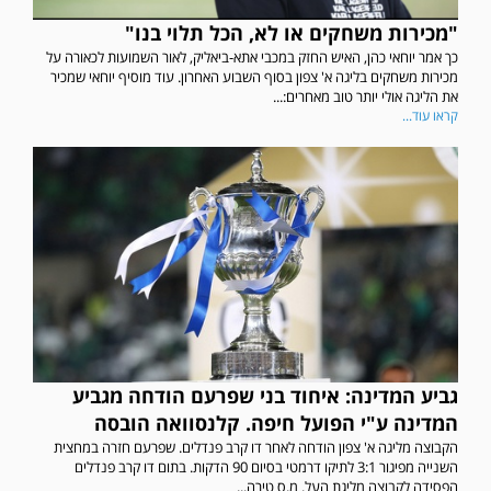
"מכירות משחקים או לא, הכל תלוי בנו"
כך אמר יוחאי כהן, האיש החזק במכבי אתא-ביאליק, לאור השמועות לכאורה על
מכירות משחקים בליגה א' צפון בסוף השבוע האחרון. עוד מוסיף יוחאי שמכיר
את הליגה אולי יותר טוב מאחרים:...
קראו עוד...
גביע המדינה: איחוד בני שפרעם הודחה מגביע
המדינה ע"י הפועל חיפה. קלנסוואה הובסה
הקבוצה מליגה א' צפון הודחה לאחר דו קרב פנדלים. שפרעם חזרה במחצית
השנייה מפיגור 3:1 לתיקו דרמטי בסיום 90 הדקות. בתום דו קרב פנדלים
הפסידה לקבוצה מליגת העל. מ.ס טירה...