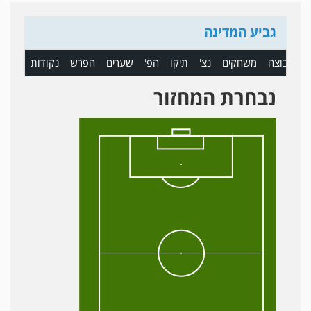
גביע המדינה
ם
קבוצה
משחקים
נצ'
תיקו
הפ'
שערים
הפרש
נקודות
נבחרת המחזור