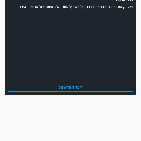
משחק אימון: ירמיהו חולון גברה על הפועל אזור 0-1 משער של אחמד מצרי.
משחק אימון: הפועל אזור והפועל מרמורק סיימו בתוצאה 0-0 .
לכל החדשות