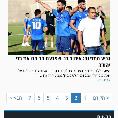
גביע המדינה: איחוד בני שפרעם הדיחה את בני
במשחק אימון שהתקיים הבוקר יום ה' ניצחה קרית מלאכי את עירוני אשדוד 5-0.
יהודה
העולה לליגה א' צפון הפכה פיגור 1:0 במחצית הראשונה לניצחון 1:2 על
הכתומים מתל אביב ועליה לסיבוב ח' בגביע המדינה....
קראו עוד...
< הקודם
1
2
3
4
5
6
7
הבא >
חדשות