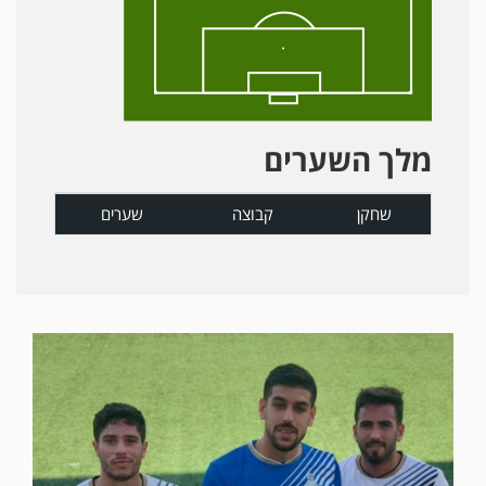
מלך השערים
שחקן
קבוצה
שערים