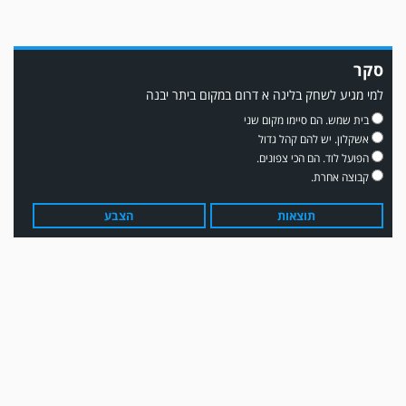
סקר
למי מגיע לשחק בליגה א דרום במקום ביתר יבנה
משחק אימון: שדרות גברה על מ.ס. דימונה 1-4.
בית שמש. הם סיימו מקום שני
אשקלון. יש להם קהל גדול
הפועל לוד. הם הכי צפונים.
קבוצה אחרת.
תוצאות
הצבע
עדכון גירסה מחכה לכם בחנות האפלקציות...נא להוריד את העדכון גירסה
ולהנות...