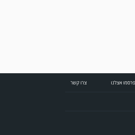
מערכת גולר מזכירה לקוראים
שתגובות בלתי הולמות,
אישיות או שכוללים דברי
נאצה לא יפורסמו,אנא שמרו
על לשון נקייה
רסמו אצלנו
צרו קשר
במשחק אימון שהתקיים
הבוקר יום ה' ניצחה קרית
מלאכי את עירוני אשדוד 5-0.