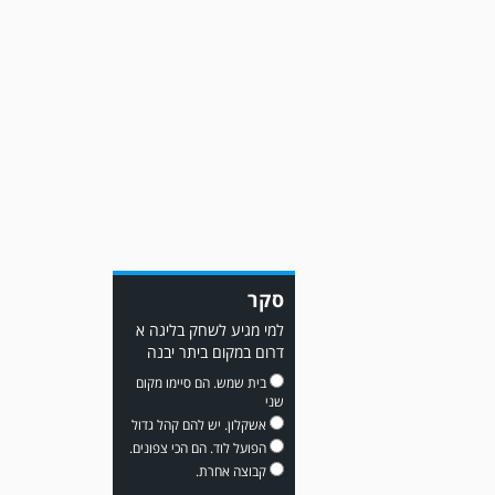
גברה על קרית מלאכי 0-2.
משחק אימון: מכבי יבנה גברה
על ביתר נורדיה 1-4. כבש
סקר
למכבי ׳צבי׳ יבנה : ▫️ מיקו ממן
▫️אליאור משלי ▫️גול עצמי ▫️קובי
למי מגיע לשחק בליגה א
מור
דרום במקום ביתר יבנה
בית שמש. הם סיימו מקום
שני
אשקלון. יש להם קהל גדול
הפועל לוד. הם הכי צפונים.
קבוצה אחרת.