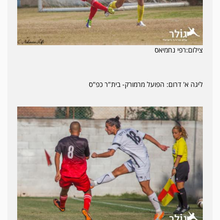
צילום:רפי נחמיאס
ליגה א' דרום: הפועל מרמורק- בית"ר כפ"ס