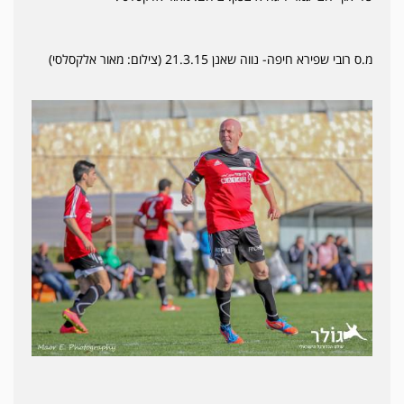
מ.ס רובי שפירא חיפה- נווה שאנן 21.3.15 (צילום: מאור אלקסלסי)