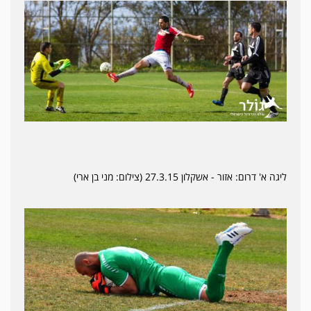
ליגה א' דרום: אזור - אשקלון 27.3.15 (צילום: מני בן ארי)