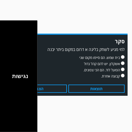
משחק אימון: שדרות גברה על מ.ס. דימונה 1-4.
סקר
למי מגיע לשחק בליגה א דרום במקום ביתר יבנה
בית שמש. הם סיימו מקום שני
אשקלון. יש להם קהל גדול
הפועל לוד. הם הכי צפונים.
נגישות
קבוצה אחרת.
תוצאות
הצבע
עדכון גירסה מחכה לכם בחנות האפלקציות...נא להוריד את העדכון גירסה
ולהנות...