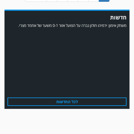
משחק אימון: ירמיהו חולון גברה על הפועל אזור 0-1 משער של אחמד מצרי.
חדשות
משחק אימון: הפועל אזור והפועל מרמורק סיימו בתוצאה 0-0 .
לכל החדשות