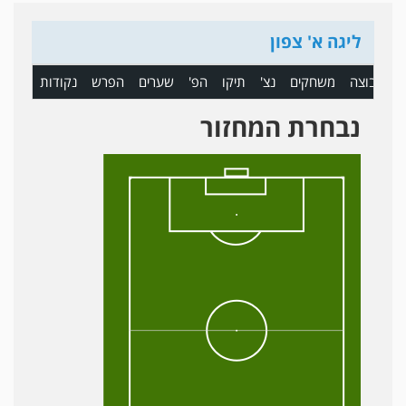
ליגה א' צפון
ם
קבוצה
משחקים
נצ'
תיקו
הפ'
שערים
הפרש
נקודות
נבחרת המחזור