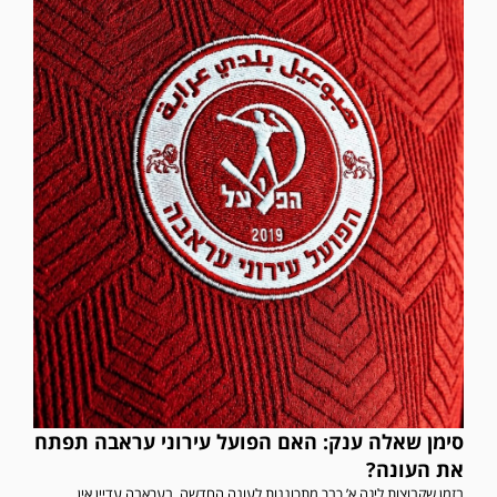
סימן שאלה ענק: האם הפועל עירוני עראבה תפתח
את העונה?
בזמן שקבוצות ליגה א’ כבר מתכוננות לעונה החדשה, בעראבה עדיין אין