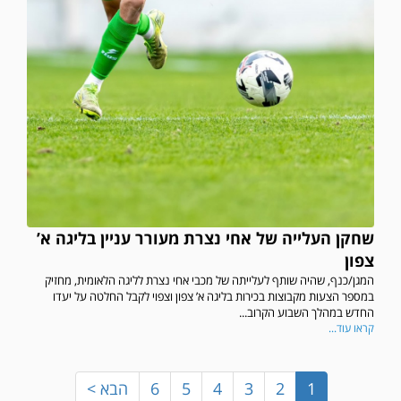
במשחק אימון שהתקיים הבוקר יום ה' ניצחה קרית מלאכי את עירוני אשדוד 5-0.
שחקן העלייה של אחי נצרת מעורר עניין בליגה א’
צפון
המגן/כנף, שהיה שותף לעלייתה של מכבי אחי נצרת לליגה הלאומית, מחזיק
במספר הצעות מקבוצות בכירות בליגה א’ צפון וצפוי לקבל החלטה על יעדו
החדש במהלך השבוע הקרוב...
קראו עוד...
1
2
3
4
5
6
הבא >