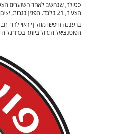
סטולר, שנחשב לאחד השוערים הצעירי
הצעיר, 21 בלבד, הפגין בגרות, יציבות ויכולת גבוהה לאורך העונה והיה שותף משמעותי לכך שמודיעין הבטיחה את מקומה בליגה.
ברעננה חיפשו מחליף ראוי לדור חבר
הפוטנציאל הגדול ביותר בכדורגל הי