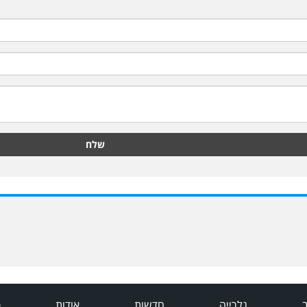
שלח
ב
גלרייה
חדשות
אודות
פ