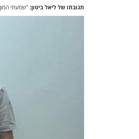
תגובתו של ליאל ביטון:
"שמעתי המון 