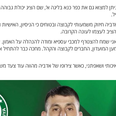
ן למצוא גם את כפר כנא בליגה א’, שם הציג יכולת גבוהה, י
ל.
יה חיזוק משמעותי לקבוצה ובטוחים כי הניסיון, האישיות 
שהציב לעצמו לעונה הקרובה.
י שמח להצטרף למכבי עספיא ומודה להנהלה על האמון. אנ
מען המועדון, החברים לקבוצה והקהל. מחכה כבר להתחיל 
יכותי ושאפתני, כאשר צירופו של אדביה מהווה עוד צעד 