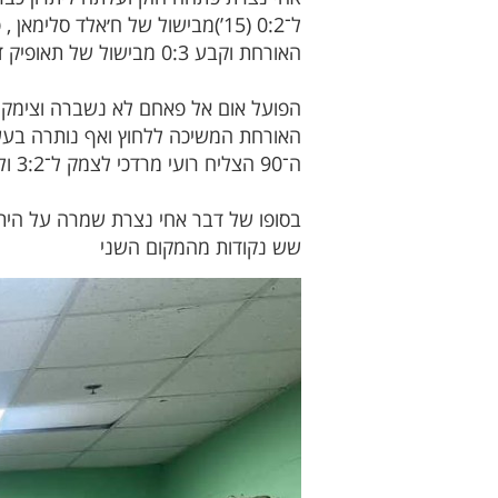
האורחת וקבע 0:3 מבישול של תאופיק דבאבסה .
האורחת המשיכה ללחוץ ואף נותרה בעש
ה־90 הצליח רועי מרדכי לצמק ל־3:2 ולהכניס את המשחק לדקות סיום דרמטיות.
בסופו של דבר אחי נצרת שמרה על הית
שש נקודות מהמקום השני