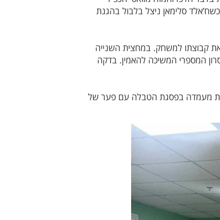
מארחת. בדקה ה־34 הגיע גם השער השלישי, כשח’אלד סלימאן ניצל בלבול בהגנת
שברה וצימקה עוד במחצית הראשונה: ביאן אבו־ריא כבש בדקה ה־40 והחזיר את קבוצתו למשחק. במחצית השנייה
ון המספרי המשיכה להאמין. בדקה
ס את מעמדה בפסגת הטבלה עם פער של