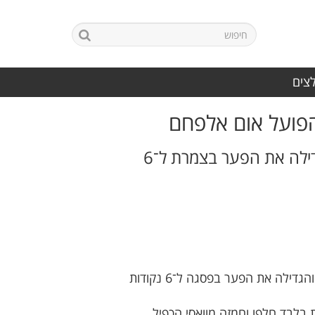
לצים
הפועל אום אלפחם
אחי נצרת שומרת על הבית, מתגברת על קאמבק מאוחר של אום אל פאחם ומגדילה את הפער בצמרת ל־6
מכבי אחי נצרת השיגה ניצחון ביתי חשוב 2:3 על הפועל אום אל פאחם, במשחק קצבי, מותח ורווי דרמה, והגדילה את הפער בפסגה ל־6 נקודות
הלבנה. שבע דקות בלבד חלפו וחמזה מוואסי הכפיל